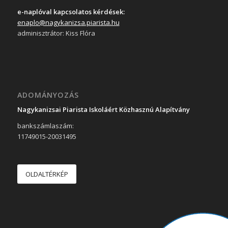
e-naplóval kapcsolatos kérdések:
enaplo@nagykanizsa.piarista.hu
adminisztrátor: Kiss Flóra
ADOMÁNYOZÁS
Nagykanizsai Piarista Iskoláért Közhasznú Alapítvány
bankszámlaszám:
11749015-20031495
OLDALTÉRKÉP