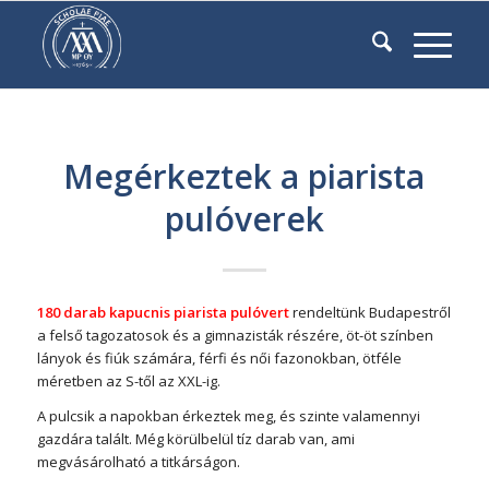
Megérkeztek a piarista
pulóverek
180 darab kapucnis piarista pulóvert
rendeltünk Budapestről
a felső tagozatosok és a gimnazisták részére, öt-öt színben
lányok és fiúk számára, férfi és női fazonokban, ötféle
méretben az S-től az XXL-ig.
A pulcsik a napokban érkeztek meg, és szinte valamennyi
gazdára talált. Még körülbelül tíz darab van, ami
megvásárolható a titkárságon.