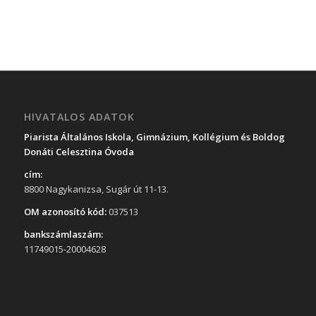
HIVATALOS ADATOK
Piarista Általános Iskola, Gimnázium, Kollégium és Boldog
Donáti Celesztina Óvoda
cím:
8800 Nagykanizsa, Sugár út 11-13.
OM azonosító kód:
037513
bankszámlaszám:
11749015-20004628