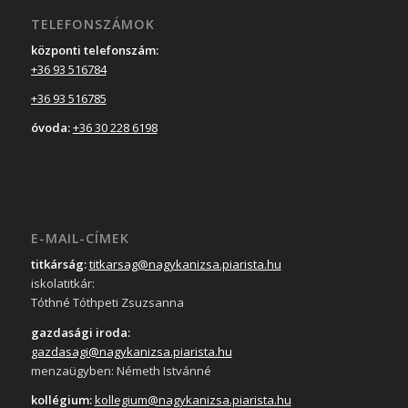
TELEFONSZÁMOK
központi telefonszám:
+36 93 516784
+36 93 516785
óvoda:
+36 30 228 6198
E-MAIL-CÍMEK
titkárság:
titkarsag@nagykanizsa.piarista.hu
iskolatitkár:
Tóthné Tóthpeti Zsuzsanna
gazdasági iroda:
gazdasagi@nagykanizsa.piarista.hu
menzaügyben: Németh Istvánné
kollégium:
kollegium@nagykanizsa.piarista.hu