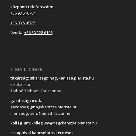
központi telefonszám:
+36 93 516784
+36 93 516785
óvoda:
+36 30 228 6198
E-MAIL-CÍMEK
titkárság:
titkarsag@nagykanizsa.piarista.hu
iskolatitkár:
Tóthné Tóthpeti Zsuzsanna
gazdasági iroda:
gazdasagi@nagykanizsa.piarista.hu
menzaügyben: Németh Istvánné
kollégium:
kollegium@nagykanizsa.piarista.hu
e-naplóval kapcsolatos kérdések: