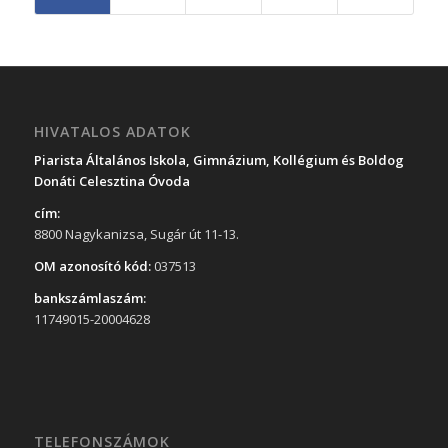
HIVATALOS ADATOK
Piarista Általános Iskola, Gimnázium, Kollégium és Boldog
Donáti Celesztina Óvoda
cím:
8800 Nagykanizsa, Sugár út 11-13.
OM azonosító kód:
037513
bankszámlaszám:
11749015-20004628
TELEFONSZÁMOK