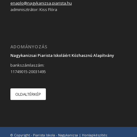
enaplo@nagykanizsa.piarista.hu
adminisztrátor: Kiss Flóra
ADOMÁNYOZÁS
Nagykanizsai Piarista Iskoláért Közhasznú Alapítvány
bankszámlaszám:
11749015-20031495
OLDALTÉRKÉP
© Copyright - Piarista Iskola - Nagykanizsa | Honlapkészítés: