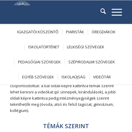
IGAZGATÓI KÖSZÖNTŐ
PIARISTÁK
ÖREGDIÁKOK
ISKOLATÖRTÉNET
LELKISÉGI SZÖVEGEK
VIDEÓK
PEDAGÓGIAI SZÖVEGEK
SZÉPIRODALMI SZÖVEGEK
Erről az oldalról az iskolai és óvodai életről, eseményekről
EGYÉB SZÖVEGEK
ISKOLAÚJSÁG
VIDEÓTÁR
készült videók érhetők el. A videókat kétféleképpen
csoportosítottuk: a bal oldali képre kattintva témák szerint
lehet keresni a videókat (pl. ünnepek, kirándulások), a jobb
oldali képre kattintva pedig intézményegységek szerint
tekinthetők meg (óvoda, alsó és felső tagozat, gimnázium,
kollégium).
TÉMÁK SZERINT