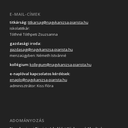
E-MAIL-CÍMEK
titkárság:
titkarsag@nagykanizsa.piarista.hu
iskolatitkár:
Tóthné Tóthpeti Zsuzsanna
gazdasági iroda:
gazdasagi@nagykanizsa.piarista.hu
menzaügyben: Németh Istvánné
kollégium:
kollegium@nagykanizsa.piarista.hu
e-naplóval kapcsolatos kérdések:
enaplo@nagykanizsa.piarista.hu
adminisztrátor: Kiss Flóra
ADOMÁNYOZÁS