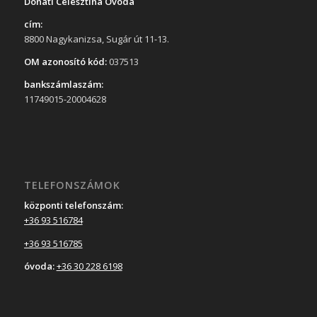
Donáti Celesztina Óvoda
cím:
8800 Nagykanizsa, Sugár út 11-13.
OM azonosító kód:
037513
bankszámlaszám:
11749015-20004628
TELEFONSZÁMOK
központi telefonszám:
+36 93 516784
+36 93 516785
óvoda:
+36 30 228 6198