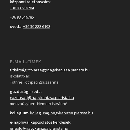
központi telefonszám:
+36 93 516784
+36 93 516785
óvoda:
+36 30 228 6198
E-MAIL-CÍMEK
titkárság:
titkarsag@nagykanizsa.piarista.hu
iskolatitkár:
Tóthné Tóthpeti Zsuzsanna
gazdasági iroda:
gazdasagi@nagykanizsa.piarista.hu
menzaügyben: Németh Istvánné
kollégium:
kollegium@nagykanizsa.piarista.hu
e-naplóval kapcsolatos kérdések:
enaplo@nagykanizsa.piarista.hu