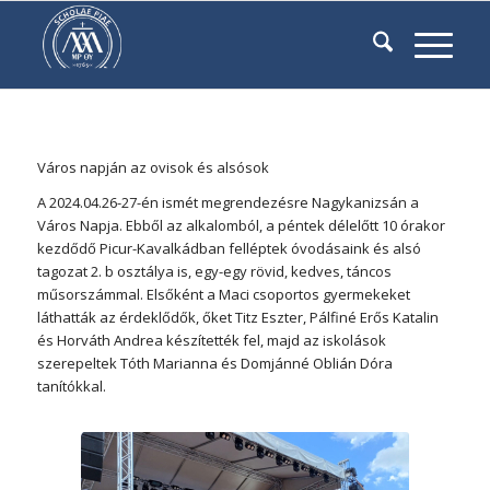
Város napján az ovisok és alsósok
A 2024.04.26-27-én ismét megrendezésre Nagykanizsán a
Város Napja. Ebből az alkalomból, a péntek délelőtt 10 órakor
kezdődő Picur-Kavalkádban felléptek óvodásaink és alsó
tagozat 2. b osztálya is, egy-egy rövid, kedves, táncos
műsorszámmal. Elsőként a Maci csoportos gyermekeket
láthatták az érdeklődők, őket Titz Eszter, Pálfiné Erős Katalin
és Horváth Andrea készítették fel, majd az iskolások
szerepeltek Tóth Marianna és Domjánné Oblián Dóra
tanítókkal.