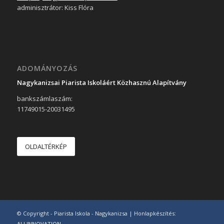
adminisztrátor: Kiss Flóra
ADOMÁNYOZÁS
Nagykanizsai Piarista Iskoláért Közhasznú Alapítvány
bankszámlaszám:
11749015-20031495
OLDALTÉRKÉP
© Copyright - Piarista Iskola - Nagykanizsa | Honlapkészítés:
ALLINNOVATION