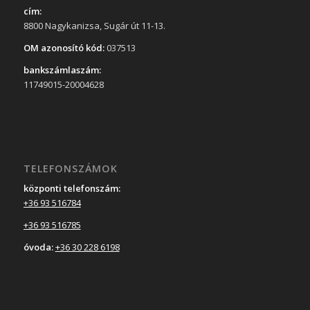
cím:
8800 Nagykanizsa, Sugár út 11-13.
OM azonosító kód:
037513
bankszámlaszám:
11749015-20004628
TELEFONSZÁMOK
központi telefonszám:
+36 93 516784
+36 93 516785
óvoda:
+36 30 228 6198