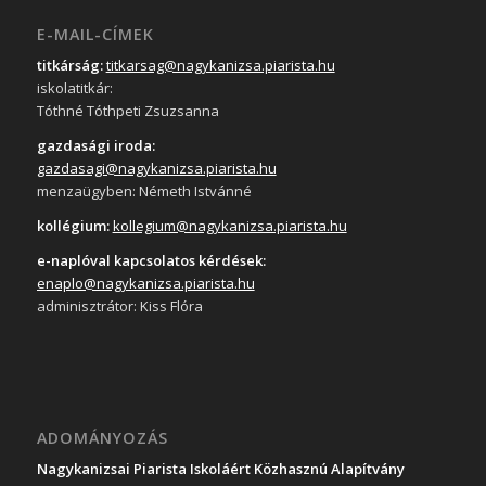
E-MAIL-CÍMEK
titkárság:
titkarsag@nagykanizsa.piarista.hu
iskolatitkár:
Tóthné Tóthpeti Zsuzsanna
gazdasági iroda:
gazdasagi@nagykanizsa.piarista.hu
menzaügyben: Németh Istvánné
kollégium:
kollegium@nagykanizsa.piarista.hu
e-naplóval kapcsolatos kérdések:
enaplo@nagykanizsa.piarista.hu
adminisztrátor: Kiss Flóra
ADOMÁNYOZÁS
Nagykanizsai Piarista Iskoláért Közhasznú Alapítvány