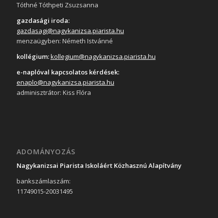
Tóthné Tóthpeti Zsuzsanna
gazdasági iroda:
gazdasagi@nagykanizsa.piarista.hu
menzaügyben: Németh Istvánné
kollégium:
kollegium@nagykanizsa.piarista.hu
e-naplóval kapcsolatos kérdések:
enaplo@nagykanizsa.piarista.hu
adminisztrátor: Kiss Flóra
ADOMÁNYOZÁS
Nagykanizsai Piarista Iskoláért Közhasznú Alapítvány
bankszámlaszám:
11749015-20031495