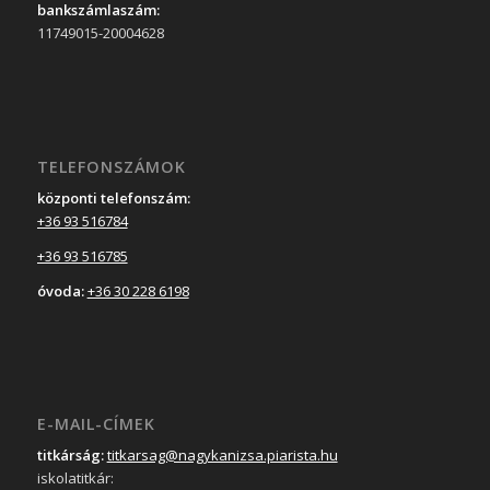
bankszámlaszám:
11749015-20004628
TELEFONSZÁMOK
központi telefonszám:
+36 93 516784
+36 93 516785
óvoda:
+36 30 228 6198
E-MAIL-CÍMEK
titkárság:
titkarsag@nagykanizsa.piarista.hu
iskolatitkár: