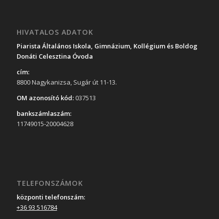
HIVATALOS ADATOK
Piarista Általános Iskola, Gimnázium, Kollégium és Boldog
Donáti Celesztina Óvoda
cím:
8800 Nagykanizsa, Sugár út 11-13.
OM azonosító kód:
037513
bankszámlaszám:
11749015-20004628
TELEFONSZÁMOK
központi telefonszám:
+36 93 516784