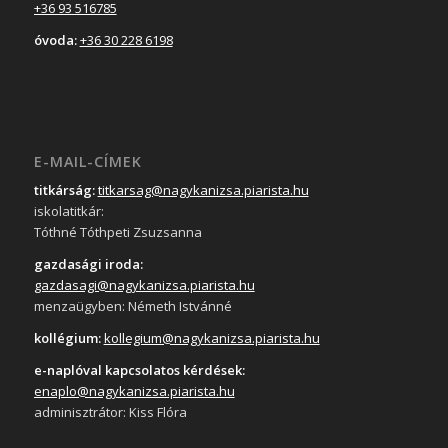
+36 93 516785
óvoda:
+36 30 228 6198
E-MAIL-CÍMEK
titkárság:
titkarsag@nagykanizsa.piarista.hu
iskolatitkár:
Tóthné Tóthpeti Zsuzsanna
gazdasági iroda:
gazdasagi@nagykanizsa.piarista.hu
menzaügyben: Németh Istvánné
kollégium:
kollegium@nagykanizsa.piarista.hu
e-naplóval kapcsolatos kérdések:
enaplo@nagykanizsa.piarista.hu
adminisztrátor: Kiss Flóra