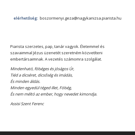
elérhetőség:
boszormenyi.geza@nagykanizsa.piarista.hu
Piarista szerzetes, pap, tanár vagyok. Életemmel és
szavaimmal Jézus üzenetét szeretném közvetíteni
embertársaimnak. A vezetés számomra szolgálat.
Mindenható, fölséges és jóságos Úr,
Tiéd a dicséret, dicsőség és imádás,
És minden áldás.
Minden egyedül téged illet, Fölség,
És nem méltó az ember, hogy nevedet kimondja.
Assisi Szent Ferenc