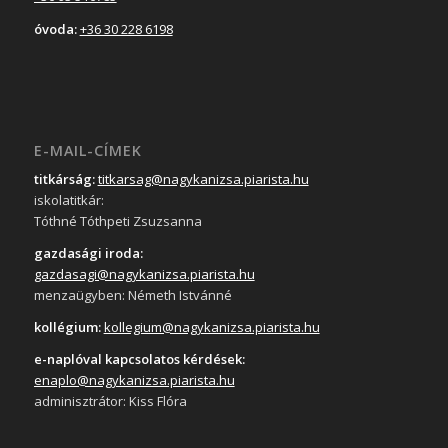
óvoda:
+36 30 228 6198
E-MAIL-CÍMEK
titkárság:
titkarsag@nagykanizsa.piarista.hu
iskolatitkár:
Tóthné Tóthpeti Zsuzsanna
gazdasági iroda:
gazdasagi@nagykanizsa.piarista.hu
menzaügyben: Németh Istvánné
kollégium:
kollegium@nagykanizsa.piarista.hu
e-naplóval kapcsolatos kérdések:
enaplo@nagykanizsa.piarista.hu
adminisztrátor: Kiss Flóra