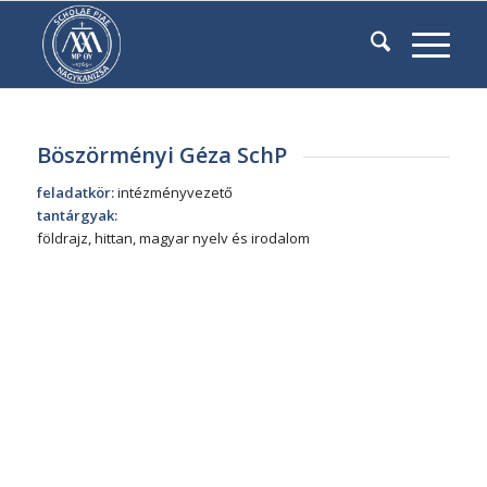
Böszörményi Géza SchP
feladatkör:
intézményvezető
tantárgyak:
földrajz, hittan, magyar nyelv és irodalom