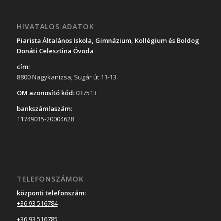
HIVATALOS ADATOK
Piarista Általános Iskola, Gimnázium, Kollégium és Boldog
Donáti Celesztina Óvoda
cím:
8800 Nagykanizsa, Sugár út 11-13.
OM azonosító kód:
037513
bankszámlaszám:
11749015-20004628
TELEFONSZÁMOK
központi telefonszám:
+36 93 516784
+36 93 516785