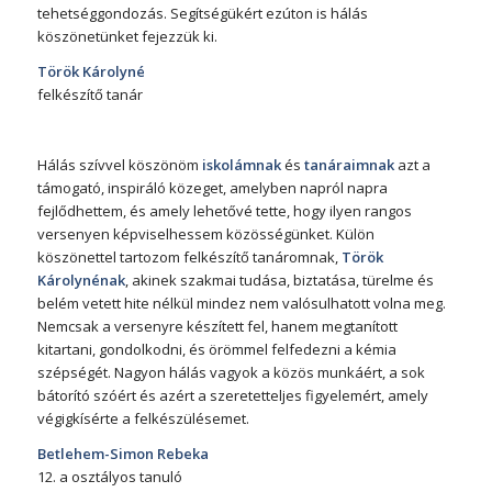
tehetséggondozás. Segítségükért ezúton is hálás
köszönetünket fejezzük ki.
Török Károlyné
felkészítő tanár
Hálás szívvel köszönöm
iskolámnak
és
tanáraimnak
azt a
támogató, inspiráló közeget, amelyben napról napra
fejlődhettem, és amely lehetővé tette, hogy ilyen rangos
versenyen képviselhessem közösségünket. Külön
köszönettel tartozom felkészítő tanáromnak,
Török
Károlynénak
, akinek szakmai tudása, biztatása, türelme és
belém vetett hite nélkül mindez nem valósulhatott volna meg.
Nemcsak a versenyre készített fel, hanem megtanított
kitartani, gondolkodni, és örömmel felfedezni a kémia
szépségét. Nagyon hálás vagyok a közös munkáért, a sok
bátorító szóért és azért a szeretetteljes figyelemért, amely
végigkísérte a felkészülésemet.
Betlehem-Simon Rebeka
12. a osztályos tanuló