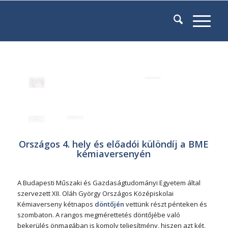
Országos 4. hely és előadói különdíj a BME
kémiaversenyén
A Budapesti Műszaki és Gazdaságtudományi Egyetem által
szervezett XII. Oláh György Országos Középiskolai
Kémiaverseny kétnapos
döntőjén
vettünk részt pénteken és
szombaton. A rangos megmérettetés döntőjébe való
bekerülés önmagában is komoly teljesítmény, hiszen azt két,