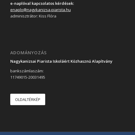
e-naplóval kapcsolatos kérdések:
enaplo@nagykanizsa.piarista.hu
adminisztrátor: Kiss Flóra
ADOMÁNYOZÁS
Nagykanizsai Piarista Iskoláért Közhasznú Alapítvány
bankszámlaszám:
11749015-20031495
OLDALTÉRKÉP