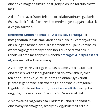
alapos és magas szintű tudást igénylő online forduló előzte
meg.
A döntőben az írásbeli feladatsor, a laboratóriumi gyakorlat
és a szóbeli forduló összesített eredménye alapján alakult ki
a végső sorrend.
Betlehem-Simon Rebeka, a 12. a osztály tanulója
a III.
kategóriában indult, amelyben azok a diákok versenyeznek,
akik a legmagasabb éves óraszámban tanulják a kémiát, és
az ország legeredményesebb tanulói közé tartoznak. A
rendkívül erős mezőnyben Rebeka
országos 4. helyezést ért
el
, ami kiemelkedő eredmény.
A verseny része volt egy előadás is, amelyet a diákoknak
előzetesen kellett kidolgozniuk a szervezők által kijelölt
témában. Rebeka „A lótusz-hatás és annak gyakorlati
jelentősége” címmel tartotta meg előadását. A kategóriák
legjobb előadásait
külön díjban részesítették
, amelyet a
négyfős, professzorokból álló zsűri Rebekának ítélt.
A részvételt a Nagykanizsai Piarista Iskoláért Közhasznú
Alapítvány is támogatta, amelynek egyik kiemelt célja a