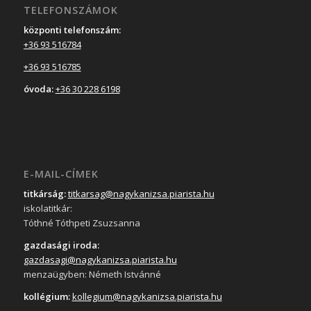
TELEFONSZÁMOK
központi telefonszám:
+36 93 516784
+36 93 516785
óvoda:
+36 30 228 6198
E-MAIL-CÍMEK
titkárság:
titkarsag@nagykanizsa.piarista.hu
iskolatitkár:
Tóthné Tóthpeti Zsuzsanna
gazdasági iroda:
gazdasagi@nagykanizsa.piarista.hu
menzaügyben: Németh Istvánné
kollégium:
kollegium@nagykanizsa.piarista.hu