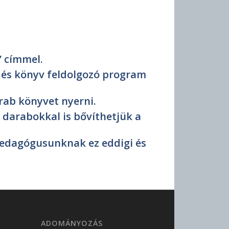
” címmel.
 és könyv feldolgozó program
arab könyvet nyerni.
 darabokkal is bővíthetjük a
edagógusunknak ez eddigi és
ADOMÁNYOZÁS