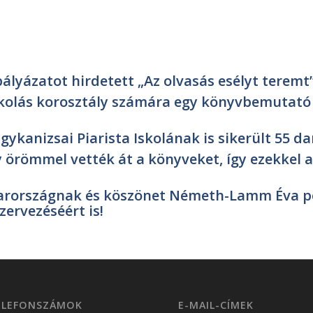
lyázatot hirdetett „Az olvasás esélyt teremt
skolás korosztály számára egy könyvbemutató
gykanizsai Piarista Iskolának is sikerült 55 d
 örömmel vették át a könyveket, így ezekkel a
yarországnak és köszönet Németh-Lamm Éva p
ervezéséért is!
ELEFONSZÁMOK
E-MAIL-CÍMEK