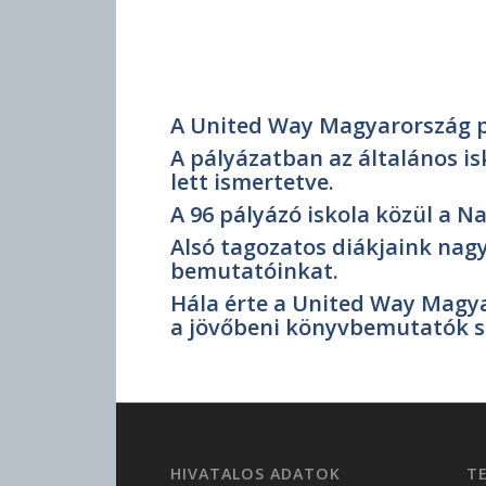
A United Way Magyarország pá
A pályázatban az általános i
lett ismertetve.
A 96 pályázó iskola közül a Na
Alsó tagozatos diákjaink nagy
bemutatóinkat.
Hála érte a United Way Mag
a jövőbeni könyvbemutatók sz
HIVATALOS ADATOK
T