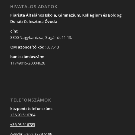
HIVATALOS ADATOK
Piarista Általános Iskola, Gimnázium, Kollégium és Boldog
Donáti Celesztina Óvoda
cím:
8800 Nagykanizsa, Sugár út 11-13.
OM azonosító kód:
037513
bankszámlaszám:
11749015-20004628
TELEFONSZÁMOK
központi telefonszám:
+36 93 516784
+36 93 516785
óvoda:
+36 30 228 6198