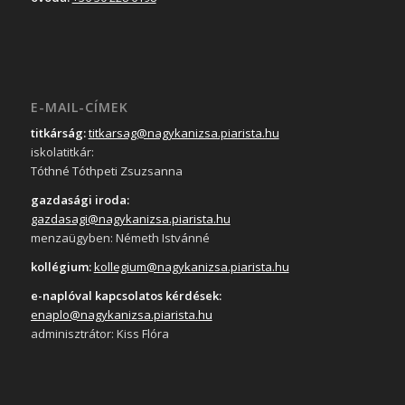
E-MAIL-CÍMEK
titkárság:
titkarsag@nagykanizsa.piarista.hu
iskolatitkár:
Tóthné Tóthpeti Zsuzsanna
gazdasági iroda:
gazdasagi@nagykanizsa.piarista.hu
menzaügyben: Németh Istvánné
kollégium:
kollegium@nagykanizsa.piarista.hu
e-naplóval kapcsolatos kérdések:
enaplo@nagykanizsa.piarista.hu
adminisztrátor: Kiss Flóra