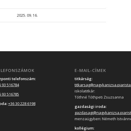
2025. 09. 16.
ELEFONSZÁMOK
E-MAIL-CÍMEK
zponti telefonszám:
titkárság:
6 93 516784
titkarsag@nagykanizsa.piarista
iskolatitkár:
6 93 516785
Tóthné Tóthpeti Zsuzsanna
oda:
+36 30 228 6198
gazdasági iroda:
gazdasagi@nagykanizsa.piaris
menzaügyben: Németh Istvánn
kollégium: