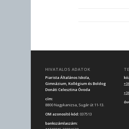
HIVATALOS ADATOK
T
Piarista Általános Iskola,
kö
Gimnázium, Kollégium és Boldog
+3
Donáti Celesztina Óvoda
+3
cím:
óv
8800 Nagykanizsa, Sugár út 11-13.
OM azonosító kód:
037513
bankszámlaszám: