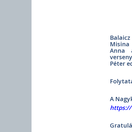
Balaicz
Misina
Anna 
versen
Péter e
Folytat
A Nagyk
https:
Gratulá