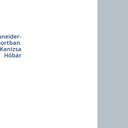
hneider-
ortban.
anizsa
s Hóbár