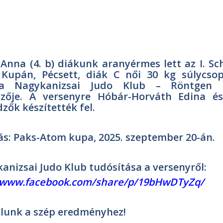
 Anna (4. b) diákunk aranyérmes lett az I. Sc
 Kupán, Pécsett, diák C női 30 kg súlycsop
a Nagykanizsai Judo Klub – Röntgen K
yzője. A versenyre Hóbár-Horváth Edina é
dzők készítették fel.
ás: Paks-Atom kupa, 2025. szeptember 20-án.
anizsai Judo Klub tudósítása a versenyről:
//www.facebook.com/share/p/19bHwDTyZq/
lunk a szép eredményhez!