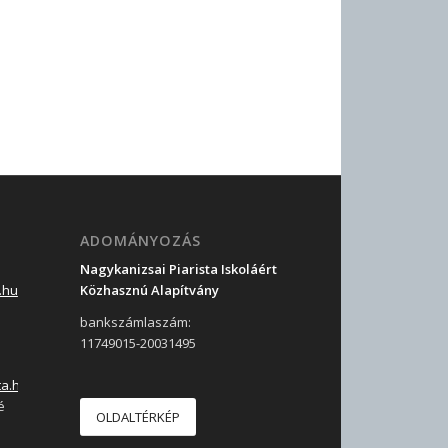
ADOMÁNYOZÁS
Nagykanizsai Piarista Iskoláért
.hu
Közhasznú Alapítvány
bankszámlaszám:
11749015-20031495
ta.hu
é
OLDALTÉRKÉP