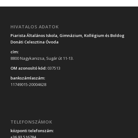
HIVATALOS ADATOK
Piarista Általános Iskola, Gimnázium, Kollégium és Boldog
Donáti Celesztina Óvoda
cím:
8800 Nagykanizsa, Sugár út 11-13.
OM azonosító kód:
037513
bankszámlaszám:
11749015-20004628
TELEFONSZÁMOK
központi telefonszám:
+36 93 516784