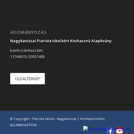
ADOMÁNYOZÁS
Nagykanizsai Piarista Iskoláért Közhasznú Alapítvány
bankszámlaszám:
11749015-20031495
OLDALTÉRKÉP
© Copyright - Piarista Iskola - Nagykanizsa | Honlapkészítés:
ALLINNOVATION