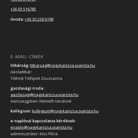
+36 93 516785
óvoda:
+36 30 228 6198
E-MAIL-CÍMEK
titkárság:
titkarsag@nagykanizsa.piarista.hu
iskolatitkár:
Tóthné Tóthpeti Zsuzsanna
gazdasági iroda:
gazdasagi@nagykanizsa.piarista.hu
menzaügyben: Németh Istvánné
kollégium:
kollegium@nagykanizsa.piarista.hu
e-naplóval kapcsolatos kérdések:
enaplo@nagykanizsa.piarista.hu
adminisztrátor: Kiss Flóra