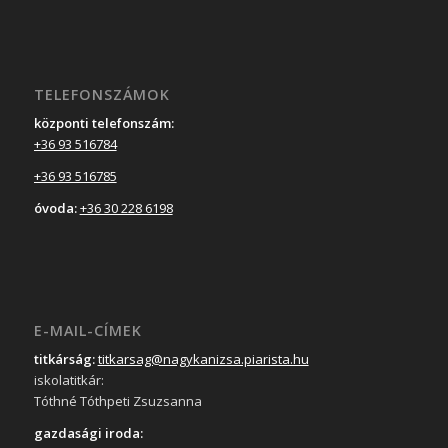
TELEFONSZÁMOK
központi telefonszám:
+36 93 516784
+36 93 516785
óvoda:
+36 30 228 6198
E-MAIL-CÍMEK
titkárság:
titkarsag@nagykanizsa.piarista.hu
iskolatitkár:
Tóthné Tóthpeti Zsuzsanna
gazdasági iroda: