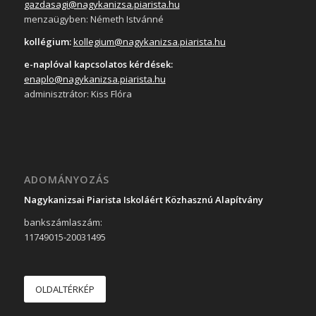
gazdasagi@nagykanizsa.piarista.hu
menzaügyben: Németh Istvánné
kollégium:
kollegium@nagykanizsa.piarista.hu
e-naplóval kapcsolatos kérdések:
enaplo@nagykanizsa.piarista.hu
adminisztrátor: Kiss Flóra
ADOMÁNYOZÁS
Nagykanizsai Piarista Iskoláért Közhasznú Alapítvány
bankszámlaszám:
11749015-20031495
OLDALTÉRKÉP