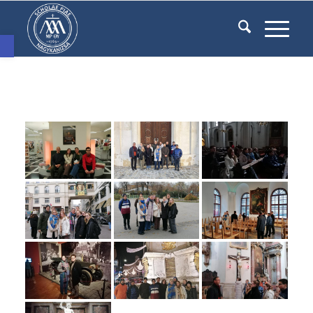
Eszköztár megnyitása