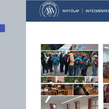
NYITÓLAP
INTÉZMÉNYE
Eszköztár megnyitása