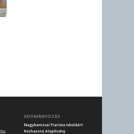
ADOMÁNYOZÁS
Nagykanizsai Piarista Iskoláért
.hu
Közhasznú Alapítvány