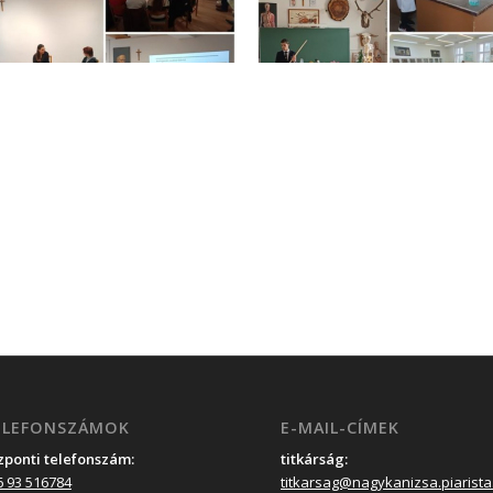
ELEFONSZÁMOK
E-MAIL-CÍMEK
zponti telefonszám:
titkárság:
6 93 516784
titkarsag@nagykanizsa.piarista