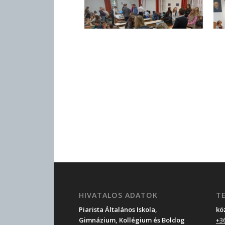
HIVATALOS ADATOK
T
Piarista Általános Iskola,
kö
Gimnázium, Kollégium és Boldog
+3