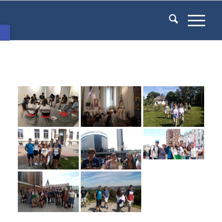
Eszköztár megnyitása