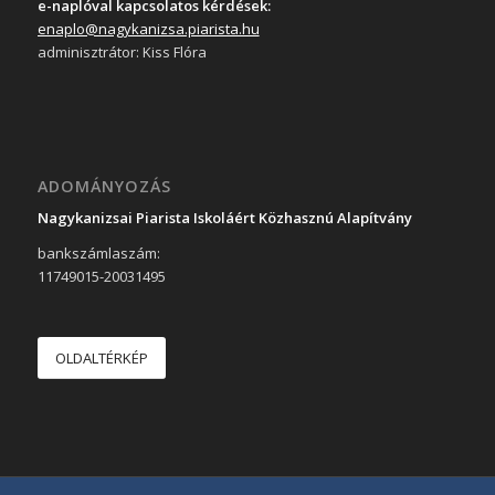
e-naplóval kapcsolatos kérdések:
enaplo@nagykanizsa.piarista.hu
adminisztrátor: Kiss Flóra
ADOMÁNYOZÁS
Nagykanizsai Piarista Iskoláért Közhasznú Alapítvány
bankszámlaszám:
11749015-20031495
OLDALTÉRKÉP