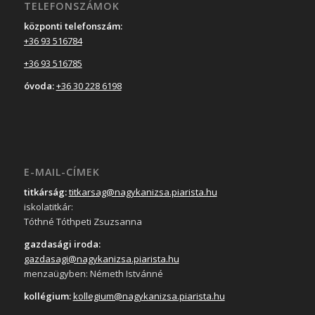
TELEFONSZÁMOK
központi telefonszám:
+36 93 516784
+36 93 516785
óvoda:
+36 30 228 6198
E-MAIL-CÍMEK
titkárság:
titkarsag@nagykanizsa.piarista.hu
iskolatitkár:
Tóthné Tóthpeti Zsuzsanna
gazdasági iroda:
gazdasagi@nagykanizsa.piarista.hu
menzaügyben: Németh Istvánné
kollégium:
kollegium@nagykanizsa.piarista.hu