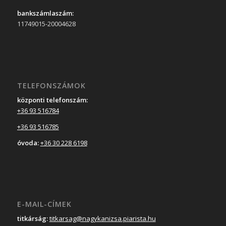
bankszámlaszám:
11749015-20004628
TELEFONSZÁMOK
központi telefonszám:
+36 93 516784
+36 93 516785
óvoda:
+36 30 228 6198
E-MAIL-CÍMEK
titkárság:
titkarsag@nagykanizsa.piarista.hu