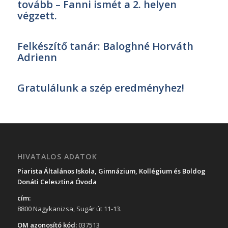
tovább – Fanni ismét a 2. helyen
végzett.
Felkészítő tanár: Baloghné Horváth
Adrienn
Gratulálunk a szép eredményhez!
HIVATALOS ADATOK
Piarista Általános Iskola, Gimnázium, Kollégium és Boldog
Donáti Celesztina Óvoda
cím:
8800 Nagykanizsa, Sugár út 11-13.
OM azonosító kód:
037513