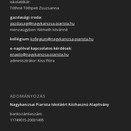
iskolatitkár:
Tóthné Tóthpeti Zsuzsanna
gazdasági iroda:
gazdasagi@nagykanizsa.piarista.hu
menzaügyben: Németh Istvánné
kollégium:
kollegium@nagykanizsa.piarista.hu
e-naplóval kapcsolatos kérdések:
enaplo@nagykanizsa.piarista.hu
adminisztrátor: Kiss Flóra
ADOMÁNYOZÁS
Nagykanizsai Piarista Iskoláért Közhasznú Alapítvány
bankszámlaszám:
11749015-20031495