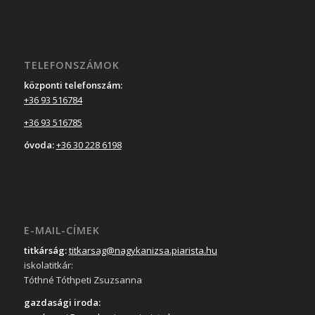
TELEFONSZÁMOK
központi telefonszám:
+36 93 516784
+36 93 516785
óvoda:
+36 30 228 6198
E-MAIL-CÍMEK
titkárság:
titkarsag@nagykanizsa.piarista.hu
iskolatitkár:
Tóthné Tóthpeti Zsuzsanna
gazdasági iroda: