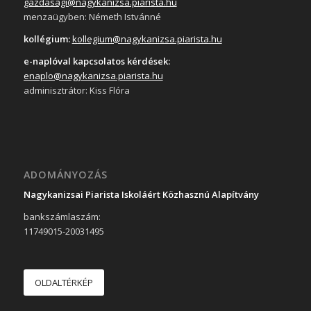
gazdasagi@nagykanizsa.piarista.hu
menzaügyben: Németh Istvánné
kollégium:
kollegium@nagykanizsa.piarista.hu
e-naplóval kapcsolatos kérdések:
enaplo@nagykanizsa.piarista.hu
adminisztrátor: Kiss Flóra
ADOMÁNYOZÁS
Nagykanizsai Piarista Iskoláért Közhasznú Alapítvány
bankszámlaszám:
11749015-20031495
OLDALTÉRKÉP