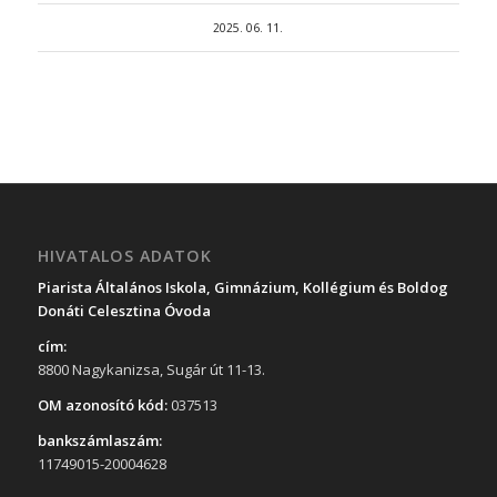
2025. 06. 11.
HIVATALOS ADATOK
Piarista Általános Iskola, Gimnázium, Kollégium és Boldog
Donáti Celesztina Óvoda
cím:
8800 Nagykanizsa, Sugár út 11-13.
OM azonosító kód:
037513
bankszámlaszám:
11749015-20004628